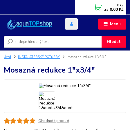
0
ks
za
0,00 Kč
Menu
Hledat
Úvod
INSTALATÉRSKÉ POTŘEBY
Mosazná redukce 1"x3/4"
Mosazná redukce 1"x3/4"
Ohodnotit produkt