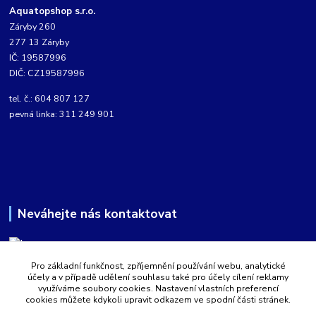
Aquatopshop s.r.o.
Záryby 260
277 13 Záryby
IČ: 19587996
DIČ: CZ19587996
tel. č.: 604 807 127
pevná linka: 311 249 901
Neváhejte nás kontaktovat
Pro základní funkčnost, zpříjemnění používání webu, analytické
Martin Kabíček
účely a v případě udělení souhlasu také pro účely cílení reklamy
8:00 - 16:00 hod.
využíváme soubory cookies. Nastavení vlastních preferencí
cookies můžete kdykoli upravit odkazem ve spodní části stránek.
obchod@aquatopshop.cz