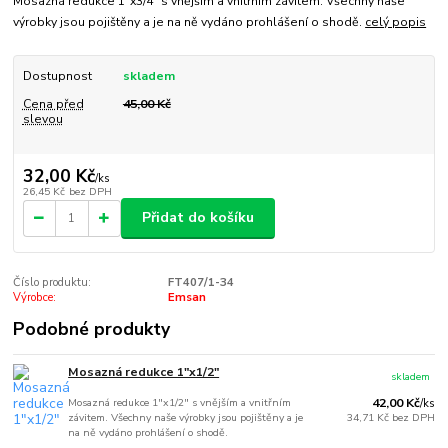
Mosazná redukce 1"x3/4" s vnějším a vnitřním závitem. Všechny naše
výrobky jsou pojištěny a je na ně vydáno prohlášení o shodě.
celý popis
Dostupnost
skladem
Cena před
45,00 Kč
slevou
32,00 Kč
/
ks
26,45 Kč
bez DPH
Přidat do košíku
Číslo produktu:
FT407/1-34
Výrobce:
Emsan
Podobné produkty
Mosazná redukce 1"x1/2"
skladem
Mosazná redukce 1"x1/2" s vnějším a vnitřním
42,00 Kč
/
ks
závitem. Všechny naše výrobky jsou pojištěny a je
34,71 Kč
bez DPH
na ně vydáno prohlášení o shodě.