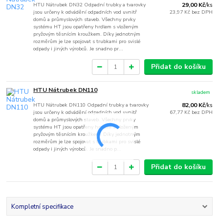
HTU Nátrubek DN32 Odpadní trubky a tvarovky
29,00 Kč
/
ks
jsou určeny k odvádění odpadních vod uvnitř
23,97 Kč
bez DPH
domů a průmyslových staveb. Všechny prvky
systému HT jsou opatřeny hrdlem s vloženým
pryžovým těsnícím kroužkem. Díky jednotným
rozměrům je lze spojovat s trubkami pro svislé
odpady i jiných výrobců. Je snadno pr...
Přidat do košíku
HTU Nátrubek DN110
skladem
HTU Nátrubek DN110 Odpadní trubky a tvarovky
82,00 Kč
/
ks
jsou určeny k odvádění odpadních vod uvnitř
67,77 Kč
bez DPH
domů a průmyslových staveb. Všechny prvky
systému HT jsou opatřeny hrdlem s vloženým
pryžovým těsnícím kroužkem. Díky jednotným
rozměrům je lze spojovat s trubkami pro svislé
odpady i jiných výrobců. Je snadno p...
Přidat do košíku
Kompletní specifikace