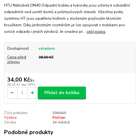
HTU Nátrubek DN40 Odpadní trubky a tvarovky jsou určeny k odvádění
odpadních vod uvnitř domů a průmyslových staveb. Všechny prvky
systému HT jsou opatřeny hrdlem s vloženým pryžovým těsnícím
kroužkem. Díky jednotným rozměrům je lze spojovat s trubkami pro
svislé odpady i jiných výrobců. Je snadno pr...
celý popis
Dostupnost
skladem
Cena před
38,00 Kč
slevou
34,00 Kč
/
ks
28,10 Kč
bez DPH
Přidat do košíku
Číslo produktu:
33NA40
Výrobce:
Peštan
Záruka:
24 měsíců
Podobné produkty