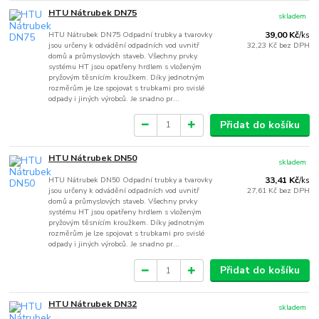
HTU Nátrubek DN75
skladem
HTU Nátrubek DN75 Odpadní trubky a tvarovky
39,00 Kč
/
ks
jsou určeny k odvádění odpadních vod uvnitř
32,23 Kč
bez DPH
domů a průmyslových staveb. Všechny prvky
systému HT jsou opatřeny hrdlem s vloženým
pryžovým těsnícím kroužkem. Díky jednotným
rozměrům je lze spojovat s trubkami pro svislé
odpady i jiných výrobců. Je snadno pr...
Přidat do košíku
HTU Nátrubek DN50
skladem
HTU Nátrubek DN50 Odpadní trubky a tvarovky
33,41 Kč
/
ks
jsou určeny k odvádění odpadních vod uvnitř
27,61 Kč
bez DPH
domů a průmyslových staveb. Všechny prvky
systému HT jsou opatřeny hrdlem s vloženým
pryžovým těsnícím kroužkem. Díky jednotným
rozměrům je lze spojovat s trubkami pro svislé
odpady i jiných výrobců. Je snadno pr...
Přidat do košíku
HTU Nátrubek DN32
skladem