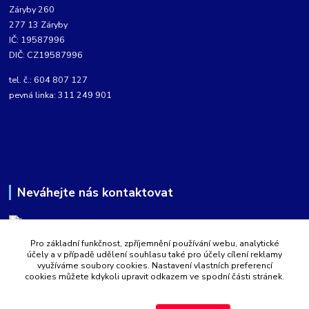
Záryby 260
277 13 Záryby
IČ: 19587996
DIČ: CZ19587996
tel. č.: 604 807 127
pevná linka: 311 249 901
Neváhejte nás kontaktovat
Pro základní funkčnost, zpříjemnění používání webu, analytické
Martin Kabíček
účely a v případě udělení souhlasu také pro účely cílení reklamy
8:00 - 16:00 hod.
využíváme soubory cookies. Nastavení vlastních preferencí
cookies můžete kdykoli upravit odkazem ve spodní části stránek.
obchod@aquatopshop.cz