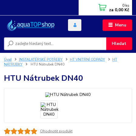
0
ks
za
0,00 Kč
Menu
Hledat
Úvod
INSTALATÉRSKÉ POTŘEBY
HT VNITŘNÍ ODPADY
HT
NÁTRUBKY
HTU Nátrubek DN40
HTU Nátrubek DN40
Ohodnotit produkt