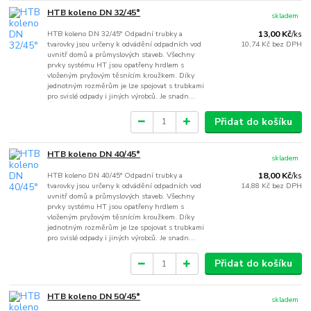
HTB koleno DN 32/45°
skladem
HTB koleno DN 32/45° Odpadní trubky a
13,00 Kč
/
ks
tvarovky jsou určeny k odvádění odpadních vod
10,74 Kč
bez DPH
uvnitř domů a průmyslových staveb. Všechny
prvky systému HT jsou opatřeny hrdlem s
vloženým pryžovým těsnícím kroužkem. Díky
jednotným rozměrům je lze spojovat s trubkami
pro svislé odpady i jiných výrobců. Je snadn...
Přidat do košíku
HTB koleno DN 40/45°
skladem
HTB koleno DN 40/45° Odpadní trubky a
18,00 Kč
/
ks
tvarovky jsou určeny k odvádění odpadních vod
14,88 Kč
bez DPH
uvnitř domů a průmyslových staveb. Všechny
prvky systému HT jsou opatřeny hrdlem s
vloženým pryžovým těsnícím kroužkem. Díky
jednotným rozměrům je lze spojovat s trubkami
pro svislé odpady i jiných výrobců. Je snadn...
Přidat do košíku
HTB koleno DN 50/45°
skladem