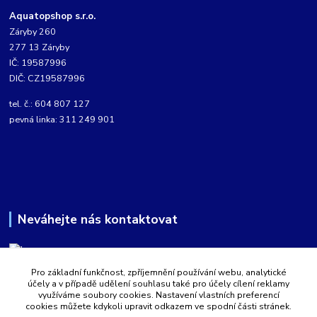
Aquatopshop s.r.o.
Záryby 260
277 13 Záryby
IČ: 19587996
DIČ: CZ19587996
tel. č.: 604 807 127
pevná linka: 311 249 901
Neváhejte nás kontaktovat
Pro základní funkčnost, zpříjemnění používání webu, analytické
Martin Kabíček
účely a v případě udělení souhlasu také pro účely cílení reklamy
8:00 - 16:00 hod.
využíváme soubory cookies. Nastavení vlastních preferencí
cookies můžete kdykoli upravit odkazem ve spodní části stránek.