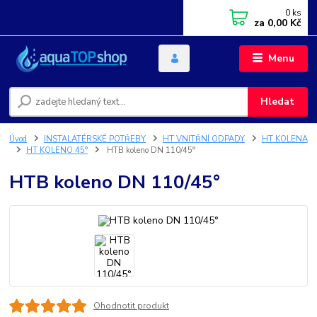
0
ks
za
0,00 Kč
Menu
Hledat
Úvod
INSTALATÉRSKÉ POTŘEBY
HT VNITŘNÍ ODPADY
HT KOLENA
HT KOLENO 45°
HTB koleno DN 110/45°
HTB koleno DN 110/45°
Ohodnotit produkt