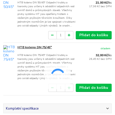
HTB koleno DN 50/45° Odpadní trubky a
21,00 Kč
/
ks
tvarovky jsou určeny k odvádění odpadních vod
17,36 Kč
bez DPH
uvnitř domů a průmyslových staveb. Všechny
prvky systému HT jsou opatřeny hrdlem s
vloženým pryžovým těsnícím kroužkem. Díky
jednotným rozměrům je lze spojovat s trubkami
pro svislé odpady i jiných výrobců. Je snadn...
Přidat do košíku
HTB koleno DN 75/45°
skladem
HTB koleno DN 75/45° Odpadní trubky a
32,00 Kč
/
ks
tvarovky jsou určeny k odvádění odpadních vod
26,45 Kč
bez DPH
uvnitř domů a průmyslových staveb. Všechny
prvky systému HT jsou opatřeny hrdlem s
vloženým pryžovým těsnícím kroužkem. Díky
jednotným rozměrům je lze spojovat s trubkami
pro svislé odpady i jiných výrobců. Je snadn...
Přidat do košíku
Kompletní specifikace