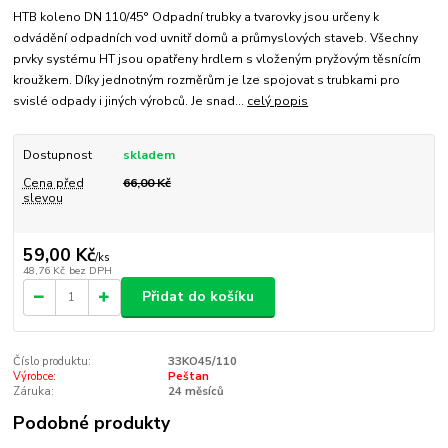
HTB koleno DN 110/45° Odpadní trubky a tvarovky jsou určeny k
odvádění odpadních vod uvnitř domů a průmyslových staveb. Všechny
prvky systému HT jsou opatřeny hrdlem s vloženým pryžovým těsnícím
kroužkem. Díky jednotným rozměrům je lze spojovat s trubkami pro
svislé odpady i jiných výrobců. Je snad...
celý popis
Dostupnost
skladem
Cena před
66,00 Kč
slevou
59,00 Kč
/
ks
48,76 Kč
bez DPH
Přidat do košíku
Číslo produktu:
33KO45/110
Výrobce:
Peštan
Záruka:
24 měsíců
Podobné produkty