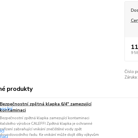
Dos
Cen
11
9 5
Číslo p
Záruka:
é produkty
Bezpečnostní zpětná klapka 6/4" zamezující
kontaminaci
Bezpečnostní zpětná klapka zamezující kontaminaci
italského výrobce CALEFFI Zpětná klapka je ochranné
zařízení zabraňující vnikání znečištěné vody zpět
dovodovodního řadu. Ke vnikání může dojít díky výkyvům