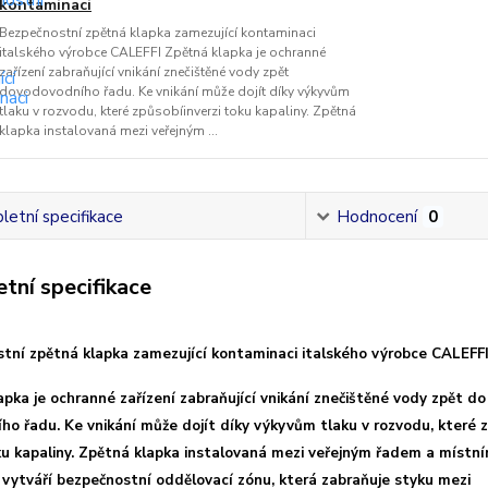
kontaminaci
Bezpečnostní zpětná klapka zamezující kontaminaci
italského výrobce CALEFFI Zpětná klapka je ochranné
zařízení zabraňující vnikání znečištěné vody zpět
dovodovodního řadu. Ke vnikání může dojít díky výkyvům
tlaku v rozvodu, které způsobíinverzi toku kapaliny. Zpětná
klapka instalovaná mezi veřejným ...
etní specifikace
Hodnocení
0
tní specifikace
tní zpětná klapka zamezující kontaminaci italského výrobce CALEFF
pka je ochranné zařízení zabraňující vnikání znečištěné vody zpět do
ho řadu. Ke vnikání může dojít díky výkyvům tlaku v rozvodu, které 
oku kapaliny. Zpětná klapka instalovaná mezi veřejným řadem a místn
vytváří bezpečnostní oddělovací zónu, která zabraňuje styku mezi