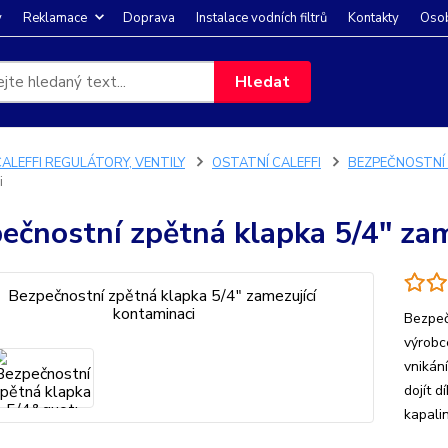
y
Reklamace
Doprava
Instalace vodních filtrů
Kontakty
Osob
Hledat
CALEFFI REGULÁTORY, VENTILY
OSTATNÍ CALEFFI
BEZPEČNOSTNÍ 
i
ečnostní zpětná klapka 5/4" zam
Bezpeč
výrobc
vnikán
dojít d
kapali