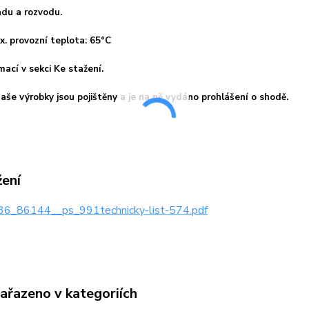
adu a rozvodu.
x. provozní teplota: 65°C
mací v sekci Ke stažení.
aše výrobky jsou pojištěny a je na ně vydáno prohlášení o shodě.
žení
6_86144__ps_991technicky-list-574.pdf
zařazeno v kategoriích