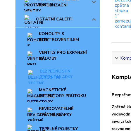
VENTILY
OSTATNÍ CALEFFI
KOHOUTY S
ELEKTROVENTILEM
VENTILY PRO EXPANZNÍ
Kompl
NÁDOBY
BEZPEČNOSTNÍ
Komple
ZPĚTNÉ KLAPKY
MAGNETICKÉ
Bezpečnos
DETEKTORY PRŮTOKU
Zpětná kla
REVIDOVATELNÉ
ZPĚTNÉ KLAPKY
vodovodní
inverzi t
TEPELNÉ POJISTKY
rozvodem 