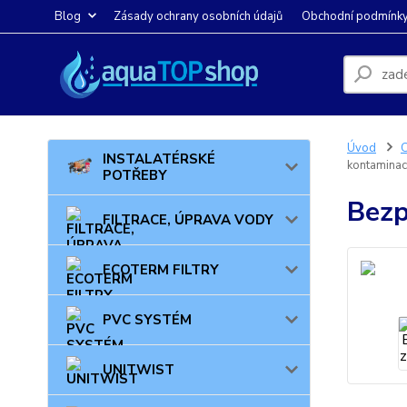
Blog
Zásady ochrany osobních údajů
Obchodní podmínk
Úvod
INSTALATÉRSKÉ
kontaminac
POTŘEBY
Bezp
FILTRACE, ÚPRAVA VODY
ECOTERM FILTRY
PVC SYSTÉM
UNITWIST