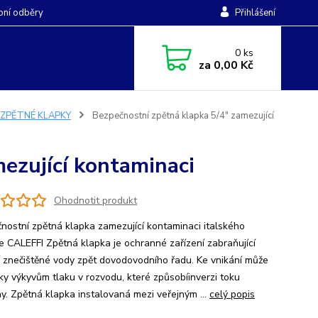
ní odběry
Přihlášení
0
ks
za
0,00 Kč
ZPĚTNÉ KLAPKY
Bezpečnostní zpětná klapka 5/4" zamezující
ezující kontaminaci
Ohodnotit produkt
nostní zpětná klapka zamezující kontaminaci italského
e CALEFFI Zpětná klapka je ochranné zařízení zabraňující
í znečištěné vody zpět dovodovodního řadu. Ke vnikání může
íky výkyvům tlaku v rozvodu, které způsobíinverzi toku
ny. Zpětná klapka instalovaná mezi veřejným ...
celý popis