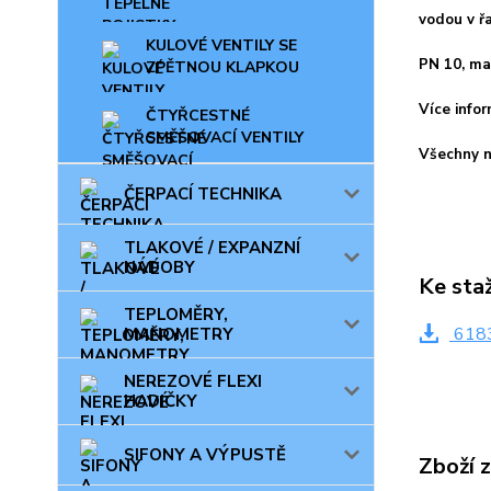
vodou v ř
KULOVÉ VENTILY SE
PN 10, ma
ZPĚTNOU KLAPKOU
Více infor
ČTYŘCESTNÉ
SMĚŠOVACÍ VENTILY
Všechny n
ČERPACÍ TECHNIKA
TLAKOVÉ / EXPANZNÍ
NÁDOBY
Ke sta
TEPLOMĚRY,
6183
MANOMETRY
NEREZOVÉ FLEXI
HADIČKY
SIFONY A VÝPUSTĚ
Zboží 