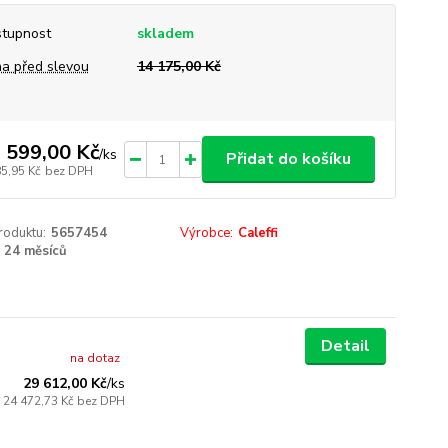
tupnost
skladem
a před slevou
14 175,00 Kč
 599,00 Kč
/
ks
Přidat do košíku
85,95 Kč
bez DPH
roduktu:
5657454
Výrobce:
Caleffi
24 měsíců
Detail
na dotaz
29 612,00 Kč
/
ks
24 472,73 Kč
bez DPH