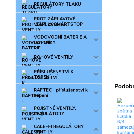
REGULÁTORY TLAKU
PROTIZÁPLAVOVÉ
VENTILY SMARTSTOP
VODOVODNÍ BATERIE A
DOPLŇKY
ROHOVÉ VENTILY
PŘÍSLUŠENSTVÍ K
TOPENÍ
Podobn
RAFTEC - příslušenství k
topení
POJISTNÉ VENTILY,
REGULÁTORY
CALEFFI REGULÁTORY,
VENTILY