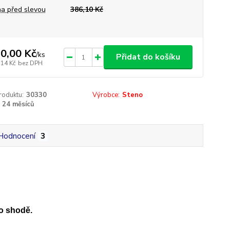
a před slevou
386,10 Kč
0,00 Kč
/
ks
Přidat do košíku
,14 Kč
bez DPH
roduktu:
30330
Výrobce:
Steno
24 měsíců
Hodnocení
3
o shodě.