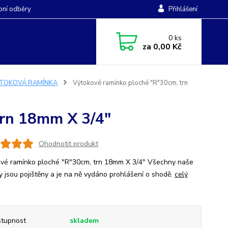
ní odběry
Přihlášení
0
ks
za
0,00 Kč
TOKOVÁ RAMÍNKA
Výtokové ramínko ploché "R"30cm, trn
trn 18mm X 3/4"
Ohodnotit produkt
vé ramínko ploché "R"30cm, trn 18mm X 3/4" Všechny naše
y jsou pojištěny a je na ně vydáno prohlášení o shodě.
celý
tupnost
skladem