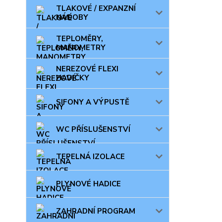
TLAKOVÉ / EXPANZNÍ
NÁDOBY
TEPLOMĚRY,
MANOMETRY
NEREZOVÉ FLEXI
HADIČKY
SIFONY A VÝPUSTĚ
WC PŘÍSLUŠENSTVÍ
TEPELNÁ IZOLACE
PLYNOVÉ HADICE
ZAHRADNÍ PROGRAM