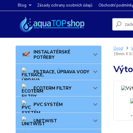
Blog
Zásady ochrany osobních údajů
Obchodní podmínk
Úvod
INSTALATÉRSKÉ
18mm X 3/
POTŘEBY
Výto
FILTRACE, ÚPRAVA VODY
ECOTERM FILTRY
PVC SYSTÉM
UNITWIST