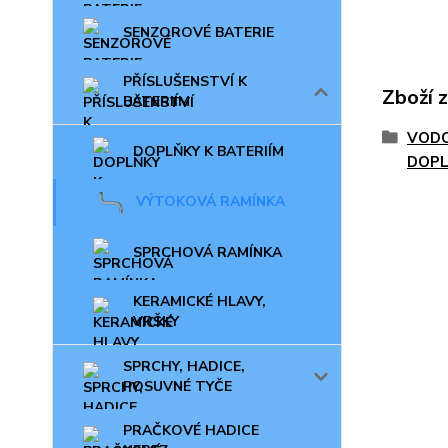
SENZOROVÉ BATERIE
PŘÍSLUŠENSTVÍ K
Zboží 
BATERIÍM
VODO
DOPLŇKY K BATERIÍM
DOP
VÝTOKOVÁ RAMÍNKA
SPRCHOVÁ RAMÍNKA
KERAMICKÉ HLAVY,
VRŠKY
SPRCHY, HADICE,
POSUVNÉ TYČE
PRAČKOVÉ HADICE