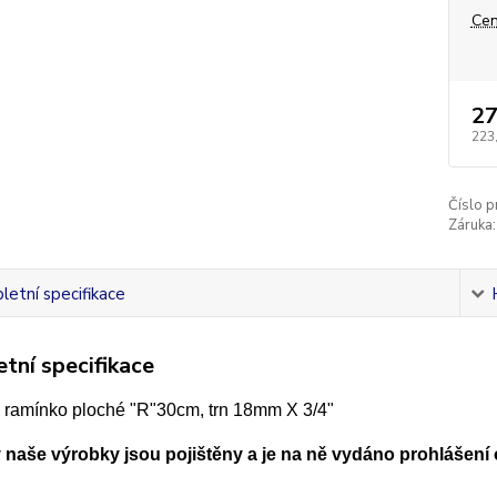
Cen
27
223
Číslo p
Záruka:
etní specifikace
tní specifikace
 ramínko ploché "R"30cm, trn 18mm X 3/4"
naše výrobky jsou pojištěny a je na ně vydáno prohlášení 