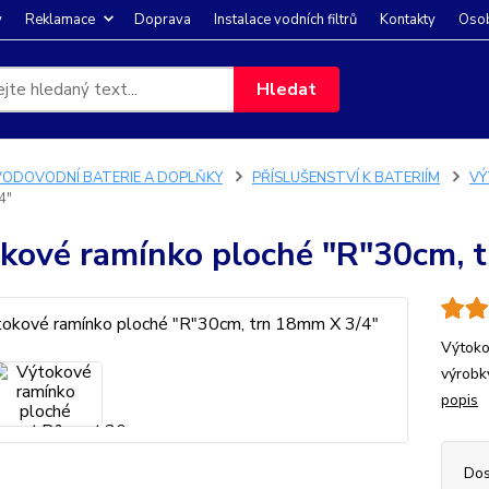
y
Reklamace
Doprava
Instalace vodních filtrů
Kontakty
Osob
Hledat
VODOVODNÍ BATERIE A DOPLŇKY
PŘÍSLUŠENSTVÍ K BATERIÍM
VÝ
4"
kové ramínko ploché "R"30cm, 
Výtoko
výrobk
popis
Dos