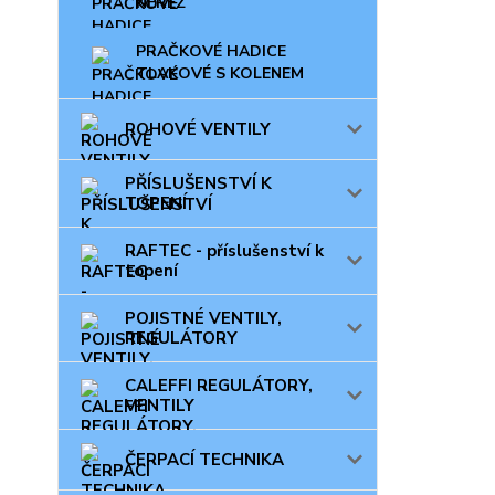
NEREZ
PRAČKOVÉ HADICE
TLAKOVÉ S KOLENEM
ROHOVÉ VENTILY
PŘÍSLUŠENSTVÍ K
TOPENÍ
RAFTEC - příslušenství k
topení
POJISTNÉ VENTILY,
REGULÁTORY
CALEFFI REGULÁTORY,
VENTILY
ČERPACÍ TECHNIKA