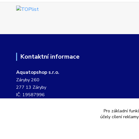
Kontaktní informace
Aquatopshop s.r.o.
Záryby 260
277 13 Záryby
IČ: 19587996
DIČ: CZ19587996
Pro základní funk
tel. č.: 604 807 127
účely cílení reklam
pevná linka: 311 249 901