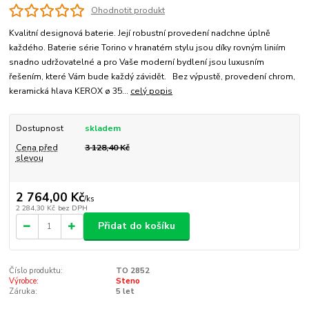
Ohodnotit produkt
Kvalitní designová baterie. Její robustní provedení nadchne úplně
každého. Baterie série Torino v hranatém stylu jsou díky rovným liniím
snadno udržovatelné a pro Vaše moderní bydlení jsou luxusním
řešením, které Vám bude každý závidět. Bez výpustě, provedení chrom,
keramická hlava KEROX ø 35...
celý popis
Dostupnost
skladem
Cena před
3 128,40 Kč
slevou
2 764,00 Kč
/
ks
2 284,30 Kč
bez DPH
Přidat do košíku
Číslo produktu:
TO 2852
Výrobce:
Steno
Záruka:
5 let