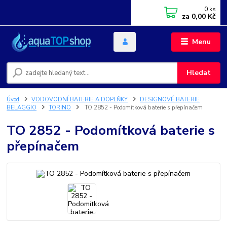
0
ks
za
0,00 Kč
Menu
Hledat
Úvod
VODOVODNÍ BATERIE A DOPLŇKY
DESIGNOVÉ BATERIE
BELAGGIO
TORINO
TO 2852 - Podomítková baterie s přepínačem
TO 2852 - Podomítková baterie s
přepínačem