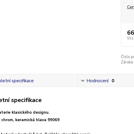
Cen
66
551
Číslo p
Záruka:
etní specifikace
Hodnocení
0
tní specifikace
aterie klasického designu.
 chrom, keramická hlava 99069