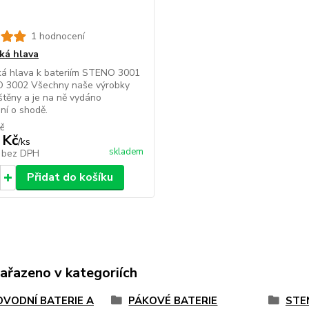
1 hodnocení
ká hlava
ká hlava k bateriím STENO 3001
 3002 Všechny naše výrobky
ištěny a je na ně vydáno
ní o shodě.
č
 Kč
/
ks
skladem
č
bez DPH
Přidat do košíku
zařazeno v kategoriích
VODNÍ BATERIE A
PÁKOVÉ BATERIE
STE