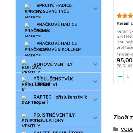
SPRCHY, HADICE,
POSUVNÉ TYČE
Keramic
PRAČKOVÉ HADICE
NEREZ
Keramic
a STENO
jsou poj
PRAČKOVÉ HADICE
prohláše
TLAKOVÉ S KOLENEM
105,60 K
95,00
ROHOVÉ VENTILY
78,51 K
PŘÍSLUŠENSTVÍ K
TOPENÍ
RAFTEC - příslušenství k
topení
POJISTNÉ VENTILY,
Zboží 
REGULÁTORY
VODO