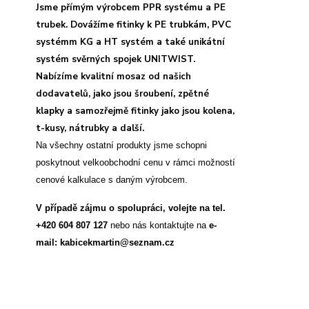
Jsme přímým výrobcem PPR systému a PE
trubek. Dovážíme fitinky k PE trubkám, PVC
systémm KG a HT systém a také unikátní
systém svěrných spojek UNITWIST.
Nabízíme kvalitní mosaz od našich
dodavatelů, jako jsou šroubení, zpětné
klapky a samozřejmě fitinky jako jsou kolena,
t-kusy, nátrubky a další.
Na všechny ostatní produkty jsme schopni
poskytnout velkoobchodní cenu v rámci možností
cenové kalkulace s daným výrobcem.
V případě zájmu o spolupráci, volejte na tel.
+420 604 807 127
nebo nás kontaktujte na
e-
mail: kabicekmartin@seznam.cz