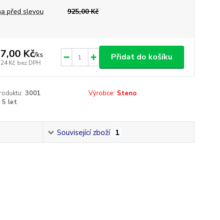
a před slevou
925,00 Kč
7,00 Kč
/
ks
Přidat do košíku
,24 Kč
bez DPH
roduktu:
3001
Výrobce:
Steno
5 let
Související zboží
1