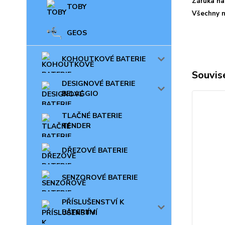
Záruka na 
TOBY
Všechny n
GEOS
KOHOUTKOVÉ BATERIE
Souvise
DESIGNOVÉ BATERIE
BELAGGIO
TLAČNÉ BATERIE
TENDER
DŘEZOVÉ BATERIE
SENZOROVÉ BATERIE
PŘÍSLUŠENSTVÍ K
BATERIÍM