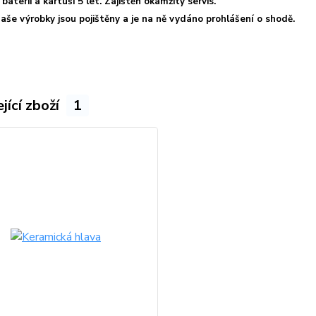
baterii a kartuši 5 let. Zajištěn okamžitý servis.
aše výrobky jsou pojištěny a je na ně vydáno prohlášení o shodě.
jící zboží
1