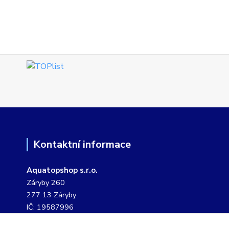
Kontaktní informace
Aquatopshop s.r.o.
Záryby 260
277 13 Záryby
IČ: 19587996
DIČ: CZ19587996