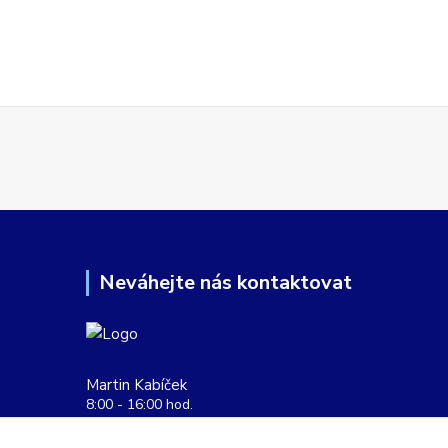
Neváhejte nás kontaktovat
Martin Kabíček
8:00 - 16:00 hod.
obchod@aquatopshop.cz