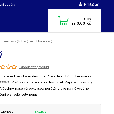
ní odběry
Přihlášení
0
ks
za
0,00 Kč
ojánkový výtokový ventil bateriový
ý
Ohodnotit produkt
ní baterie klasického designu. Provedení chrom, keramická
99069 Záruka na baterii a kartuši 5 let. Zajištěn okamžitý
. Všechny naše výrobky jsou pojištěny a je na ně vydáno
šení o shodě.
celý popis
tupnost
skladem