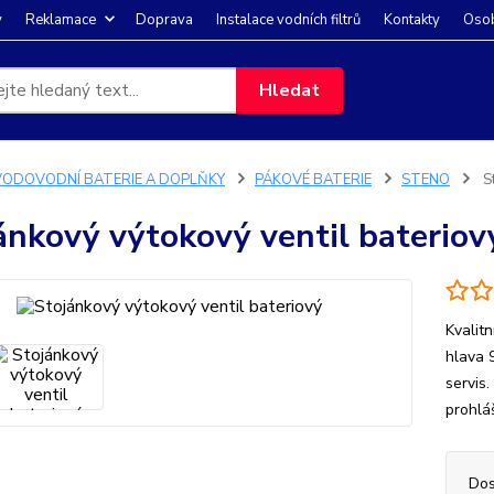
y
Reklamace
Doprava
Instalace vodních filtrů
Kontakty
Osob
Hledat
VODOVODNÍ BATERIE A DOPLŇKY
PÁKOVÉ BATERIE
STENO
St
ánkový výtokový ventil bateriov
Kvalit
hlava 
servis
prohlá
Dos