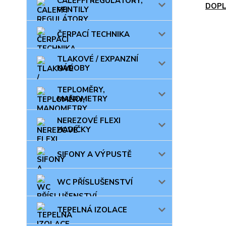
CALEFFI REGULÁTORY,
DOP
VENTILY
ČERPACÍ TECHNIKA
TLAKOVÉ / EXPANZNÍ
NÁDOBY
TEPLOMĚRY,
MANOMETRY
NEREZOVÉ FLEXI
HADIČKY
SIFONY A VÝPUSTĚ
WC PŘÍSLUŠENSTVÍ
TEPELNÁ IZOLACE