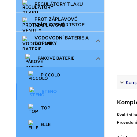
REGULÁTORY TLAKU
PROTIZÁPLAVOVÉ
VENTILY SMARTSTOP
VODOVODNÍ BATERIE A
DOPLŇKY
PÁKOVÉ BATERIE
PICCOLO
Kompl
STENO
Komple
TOP
Kvalitní b
Provedení
ELLE