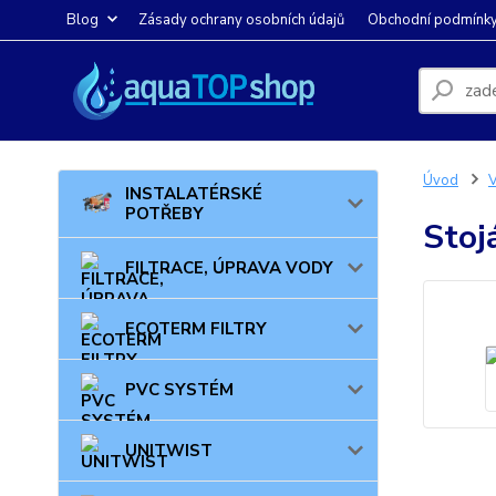
Blog
Zásady ochrany osobních údajů
Obchodní podmínk
Úvod
INSTALATÉRSKÉ
POTŘEBY
Stoj
FILTRACE, ÚPRAVA VODY
ECOTERM FILTRY
PVC SYSTÉM
UNITWIST