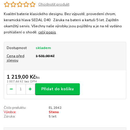
Ohodnotit produkt
Kvalitní baterie klasického designu. Bez výpustě, provedení chrom,
keramická hlava SEDAL D40 Záruka na baterii a kartuši 5 let. Zajištěn
okamžitý servis. Všechny naše výrobky jsou pojištěny a je na ně vydáno
prohlášení o shodě.
celý popis
Dostupnost
skladem
Cena před
1 531,00 Kč
slevou
1 219,00 Kč
/
ks
1 007,44 Kč
bez DPH
Přidat do košíku
Číslo produktu:
EL 2042
Výrobce:
Steno
Záruka:
5 let