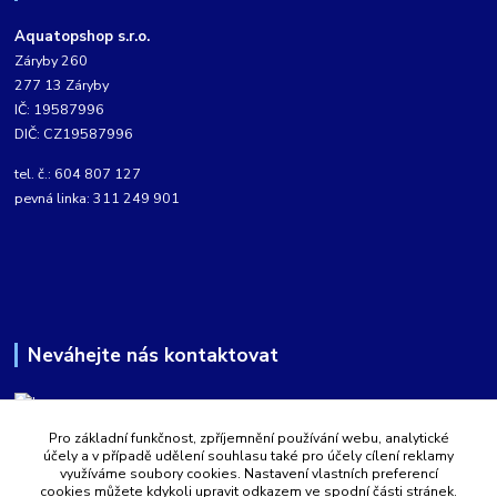
Aquatopshop s.r.o.
Záryby 260
277 13 Záryby
IČ: 19587996
DIČ: CZ19587996
tel. č.: 604 807 127
pevná linka: 311 249 901
Neváhejte nás kontaktovat
Pro základní funkčnost, zpříjemnění používání webu, analytické
Martin Kabíček
účely a v případě udělení souhlasu také pro účely cílení reklamy
8:00 - 16:00 hod.
využíváme soubory cookies. Nastavení vlastních preferencí
cookies můžete kdykoli upravit odkazem ve spodní části stránek.