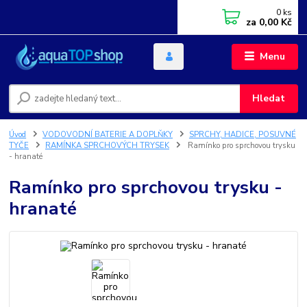
0
ks
za
0,00 Kč
Menu
Hledat
Úvod
VODOVODNÍ BATERIE A DOPLŇKY
SPRCHY, HADICE, POSUVNÉ
TYČE
RAMÍNKA SPRCHOVÝCH TRYSEK
Ramínko pro sprchovou trysku
- hranaté
Ramínko pro sprchovou trysku -
hranaté