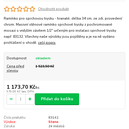
Ohodnotit produkt
Ramínko pro sprchovou trysku - hranaté, délka 34 cm, ze zdi, provedení
chrom. Masivní stěnové ramínko sprchové trysky z pochromované
mosazi s vnějším závitem 1/2" určeným pro instalaci sprchové trysky
např. 83132. Všechny naše výrobky jsou pojištěny a je na ně vydáno
prohlášení o shodě.
celý popis
Dostupnost
skladem
Cena před
1 523,50 Kč
slevou
1 173,70 Kč
/
ks
970,00 Kč
bez DPH
Přidat do košíku
Číslo produktu:
83142
Výrobce:
Steno
Záruka:
24 měsíců