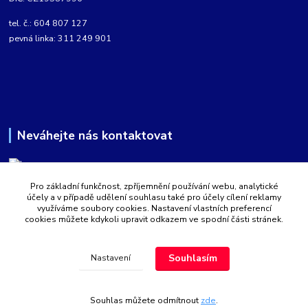
tel. č.: 604 807 127
pevná linka: 311 249 901
Neváhejte nás kontaktovat
Pro základní funkčnost, zpříjemnění používání webu, analytické
Martin Kabíček
účely a v případě udělení souhlasu také pro účely cílení reklamy
8:00 - 16:00 hod.
využíváme soubory cookies. Nastavení vlastních preferencí
cookies můžete kdykoli upravit odkazem ve spodní části stránek.
obchod@aquatopshop.cz
Souhlasím
Nastavení
Souhlas můžete odmítnout
zde
.