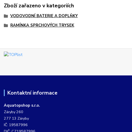
Zboží zařazeno v kategoriích
VODOVODNÍ BATERIE A DOPLŇKY
RAMÍNKA SPRCHOVÝCH TRYSEK
Kontaktní informace
Aquatopshop s.r.o.
Záryby 260
277 13 Záryby
IČ: 19587996
DIČ: CZ19587996