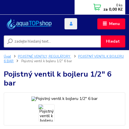
0
ks
za
0,00 Kč
Menu
Hledat
Úvod
POJISTNÉ VENTILY, REGULÁTORY
POJISTNÝ VENTIL K BOJLERU
6 BAR
Pojistný ventil k bojleru 1/2" 6 bar
Pojistný ventil k bojleru 1/2" 6
bar