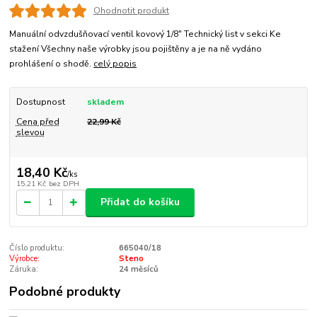
Ohodnotit produkt
Manuální odvzdušňovací ventil kovový 1/8" Technický list v sekci Ke
stažení Všechny naše výrobky jsou pojištěny a je na ně vydáno
prohlášení o shodě.
celý popis
Dostupnost
skladem
Cena před
22,99 Kč
slevou
18,40 Kč
/
ks
15,21 Kč
bez DPH
Přidat do košíku
Číslo produktu:
665040/18
Výrobce:
Steno
Záruka:
24 měsíců
Podobné produkty