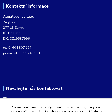
Kontaktní informace
Aquatopshop s.r.o.
Záryby 260
277 13 Záryby
IČ: 19587996
DIČ: CZ19587996
tel. č.: 604 807 127
pevná linka: 311 249 901
Neváhejte nás kontaktovat
Pro základní funkčnost, zpříjemnění používání webu, analytické
Martin Kabíček
účely a v případě udělení souhlasu také pro účely cílení reklamy