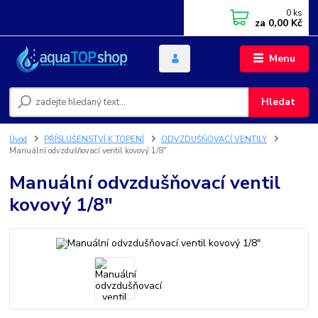
0
ks
za
0,00 Kč
Menu
Hledat
Úvod
PŘÍSLUŠENSTVÍ K TOPENÍ
ODVZDUŠŇOVACÍ VENTILY
Manuální odvzdušňovací ventil kovový 1/8"
Manuální odvzdušňovací ventil
kovový 1/8"